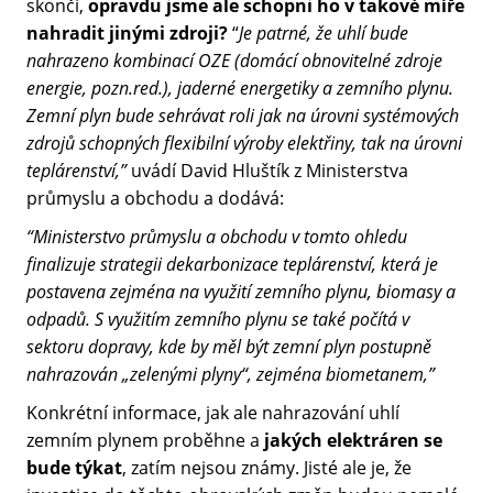
skončí,
opravdu jsme ale schopni ho v takové míře
nahradit jinými zdroji?
“
Je patrné, že uhlí bude
nahrazeno kombinací OZE (domácí obnovitelné zdroje
energie, pozn.red.), jaderné energetiky a zemního plynu.
Zemní plyn bude sehrávat roli jak na úrovni systémových
zdrojů schopných flexibilní výroby elektřiny, tak na úrovni
teplárenství,”
uvádí David Hluštík z Ministerstva
průmyslu a obchodu a dodává:
“Ministerstvo průmyslu a obchodu v tomto ohledu
finalizuje strategii dekarbonizace teplárenství, která je
postavena zejména na využití zemního plynu, biomasy a
odpadů. S využitím zemního plynu se také počítá v
sektoru dopravy, kde by měl být zemní plyn postupně
nahrazován „zelenými plyny“, zejména biometanem,”
Konkrétní informace, jak ale nahrazování uhlí
zemním plynem proběhne a
jakých elektráren se
bude týkat
, zatím nejsou známy. Jisté ale je, že