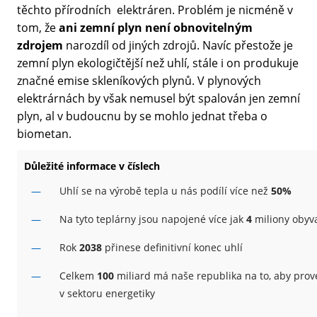
těchto přírodních elektráren. Problém je nicméně v
tom, že
ani zemní plyn není obnovitelným
zdrojem
narozdíl od jiných zdrojů. Navíc přestože je
zemní plyn ekologičtější než uhlí, stále i on produkuje
značné emise skleníkových plynů. V plynových
elektrárnách by však nemusel být spalován jen zemní
plyn, al v budoucnu by se mohlo jednat třeba o
biometan.
Důležité informace v číslech
Uhlí se na výrobě tepla u nás podílí více než
50%
Na tyto teplárny jsou napojené více jak
4
miliony obyva
Rok
2038
přinese definitivní konec uhlí
Celkem
100
miliard má naše republika na to, aby pro
v sektoru energetiky