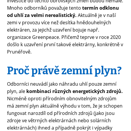
investice do těchto obrovských změn budou nemalé.
Mnoho odborníků považuje tento
termín odklonu
od uhlí za velmi nerealistický.
Aktuálně je v naší
zemi v provozu více než desítka hnědouhelných
elektráren, za jejichž uzavření bojuje např.
organizace Greenpeace. Přičemž teprve v roce 2020
došlo k uzavření první takové elektrárny, konkrétně v
Prunéřově.
Proč právě zemní plyn?
Odborníci neuvádí jako náhradu uhlí pouze zemní
plyn, ale
kombinaci různých energetických zdrojů.
Nicméně oproti přírodním obnovitelným zdrojům
má zemní plyn aktuálně výhodu v tom, že je schopen
fungovat narozdíl od přírodních zdrojů (jako jsou
zdroje ve větrných elektrárnách nebo solárních
elektrárnách) ihned a případně pokrýt i výpadky