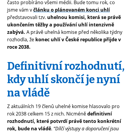
často probíráno všemi médii. Bude tomu rok, co
jsme vám v
článku o plánovaném konci uhlí
představovali tzv.
uhelnou komisi, která se právě
ukončením těžby a používání uhlí intenzivně
zabývá.
A právě uhelná komise před několika týdny
rozhodla, že
konec uhlí v České republice přijde v
roce 2038.
Definitivní rozhodnutí,
kdy uhlí skončí je nyní
na vládě
Z aktuálních 19 členů uhelné komise hlasovalo pro
rok 2038 celkem 15 z nich. Nicméně
definitivní
rozhodnutí, které potvrdí právě tento konkrétní
rok, bude na vládě
.
“Dílčí výstupy a doporučení jsou