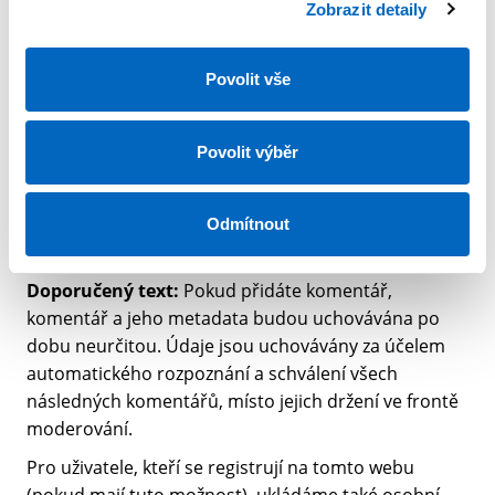
údaje
Zobrazit detaily
Doporučený text:
Pokud požadujete obnovení
Povolit vše
hesla, vaše adresa IP bude uvedena v e-mailu pro
obnovení hesla.
Povolit výběr
Jak dlouho
Odmítnout
uchováváme vaše údaje
Doporučený text:
Pokud přidáte komentář,
komentář a jeho metadata budou uchovávána po
dobu neurčitou. Údaje jsou uchovávány za účelem
automatického rozpoznání a schválení všech
následných komentářů, místo jejich držení ve frontě
moderování.
Pro uživatele, kteří se registrují na tomto webu