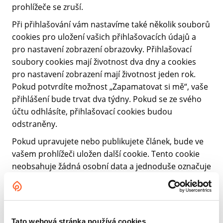
prohlížeče se zruší.
Při přihlašování vám nastavíme také několik souborů
cookies pro uložení vašich přihlašovacích údajů a
pro nastavení zobrazení obrazovky. Přihlašovací
soubory cookies mají životnost dva dny a cookies
pro nastavení zobrazení mají životnost jeden rok.
Pokud potvrdíte možnost „Zapamatovat si mě“, vaše
přihlášení bude trvat dva týdny. Pokud se ze svého
účtu odhlásíte, přihlašovací cookies budou
odstraněny.
Pokud upravujete nebo publikujete článek, bude ve
vašem prohlížeči uložen další cookie. Tento cookie
neobsahuje žádná osobní data a jednoduše označuje
ID příspěvku, který jste právě upravili. Jeho platnost
vyprší po 1 dni.
Tato webová stránka používá cookies