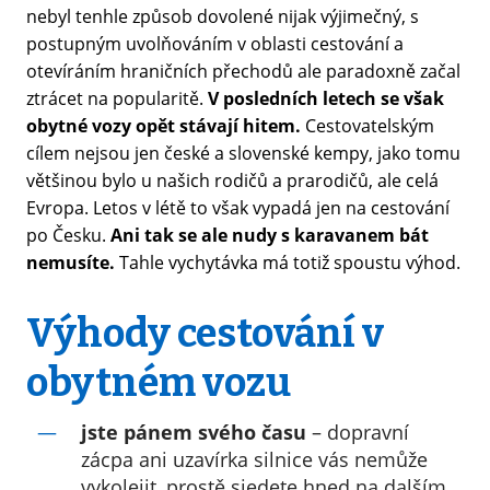
nebyl tenhle způsob dovolené nijak výjimečný, s
postupným uvolňováním v oblasti cestování a
otevíráním hraničních přechodů ale paradoxně začal
ztrácet na popularitě.
V posledních letech se však
obytné vozy opět stávají hitem.
Cestovatelským
cílem nejsou jen české a slovenské kempy, jako tomu
většinou bylo u našich rodičů a prarodičů, ale celá
Evropa. Letos v létě to však vypadá jen na cestování
po Česku.
Ani tak se ale nudy s karavanem bát
nemusíte.
Tahle vychytávka má totiž spoustu výhod.
Výhody cestování v
obytném vozu
jste pánem svého času
– dopravní
zácpa ani uzavírka silnice vás nemůže
vykolejit, prostě sjedete hned na dalším