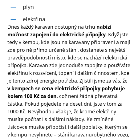
plyn
elektřina
Dnes každý karavan dostupný na trhu
nabízí
možnost zapojení do elektrické přípojky
. Když jste
tedy v kempu, kde jsou na karavany připraveni a mají
zde pro ně přímo určené stání, dostanete s největší
pravděpodobností místo, kde se nachází i elektrická
přípojka. Karavan zde jednoduše zapojíte a používáte
elektřinu k rozsvícení, topení i dalším činnostem, kde
je tento zdroj energie potřeba. Zjistili jsme za vás, že
v kempech se cena elektrické přípojky pohybuje
kolem 100 Kč za den
, což není žádná převratná
částka. Pokud pojedete na deset dní, jste v tom za
1000 Kč. Nevýhodou však je, že kromě elektřiny
musíte počítat i s dalšími náklady. Ke zmíněné
tisícovce musíte připočíst i další poplatky, kterým se
v kempu nevyhnete – stání karavanu/obytného vozu,