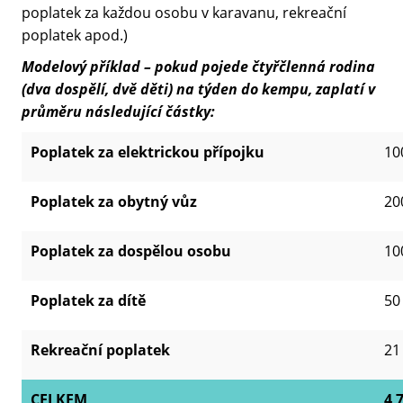
poplatek za každou osobu v karavanu, rekreační
poplatek apod.)
Modelový příklad – pokud pojede čtyřčlenná rodina
(dva dospělí, dvě děti) na týden do kempu, zaplatí v
průměru následující částky:
Poplatek za elektrickou přípojku
10
Poplatek za obytný vůz
20
Poplatek za dospělou osobu
10
Poplatek za dítě
50
Rekreační poplatek
21
CELKEM
4 