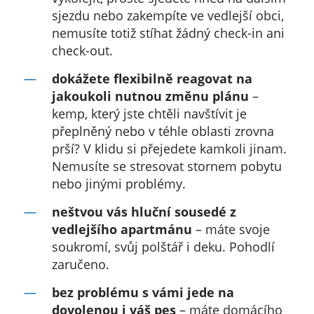
sjezdu nebo zakempíte ve vedlejší obci,
nemusíte totiž stíhat žádný check-in ani
check-out.
dokážete flexibilně reagovat na
jakoukoli nutnou změnu plánu
–
kemp, který jste chtěli navštívit je
přeplněný nebo v téhle oblasti zrovna
prší? V klidu si přejedete kamkoli jinam.
Nemusíte se stresovat stornem pobytu
nebo jinými problémy.
neštvou vás hluční sousedé z
vedlejšího apartmánu
– máte svoje
soukromí, svůj polštář i deku. Pohodlí
zaručeno.
bez problému s vámi jede na
dovolenou i váš pes
– máte domácího