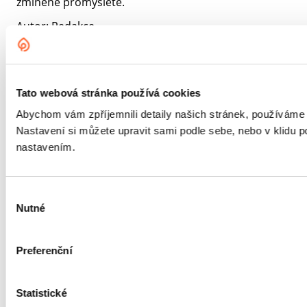
zmíněné promyslete.
Autor: Redakce
Sdílet článek
Tato webová stránka používá cookies
Abychom vám zpříjemnili detaily našich stránek, používáme
Nastavení si můžete upravit sami podle sebe, nebo v klidu
nastavením.
Nejnovější články
Výběr
Nutné
souhlasu
Vytápění
Domácnost
Preferenční
Statistické