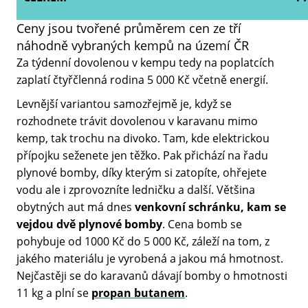
Ceny jsou tvořené průměrem cen ze tří
náhodně vybraných kempů na území ČR
Za týdenní dovolenou v kempu tedy na poplatcích
zaplatí čtyřčlenná rodina 5 000 Kč včetně energií.
Levnější variantou samozřejmě je, když se
rozhodnete trávit dovolenou v karavanu mimo
kemp, tak trochu na divoko. Tam, kde elektrickou
přípojku seženete jen těžko. Pak přichází na řadu
plynové bomby, díky kterým si zatopíte, ohřejete
vodu ale i zprovozníte ledničku a další. Většina
obytných aut má dnes
venkovní schránku, kam se
vejdou dvě plynové bomby
. Cena bomb se
pohybuje od 1000 Kč do 5 000 Kč, záleží na tom, z
jakého materiálu je vyrobená a jakou má hmotnost.
Nejčastěji se do karavanů dávají bomby o hmotnosti
11 kg a plní se
propan butanem
.