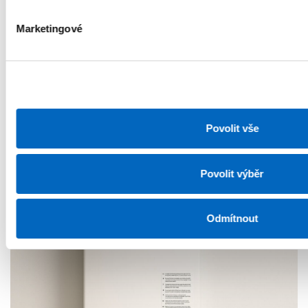
Marketingové
Co když nezavedeme EU ETS2?
Povolit vše
16. 9. 2025
Povolit výběr
Vytápění
Domácnost
Odmítnout