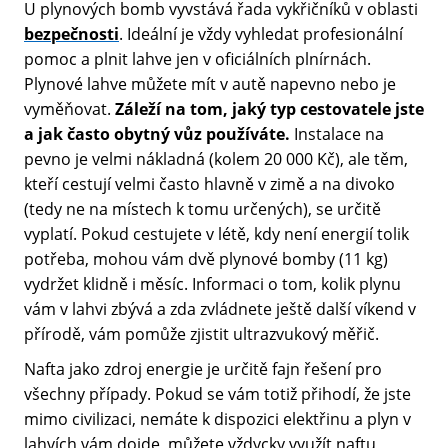
U plynových bomb vyvstává řada vykřičníků v oblasti
bezpečnosti
. Ideální je vždy vyhledat profesionální
pomoc a plnit lahve jen v oficiálních plnírnách.
Plynové lahve můžete mít v autě napevno nebo je
vyměňovat.
Záleží na tom, jaký typ cestovatele jste
a jak často obytný vůz používáte.
Instalace na
pevno je velmi nákladná (kolem 20 000 Kč), ale těm,
kteří cestují velmi často hlavně v zimě a na divoko
(tedy ne na místech k tomu určených), se určitě
vyplatí. Pokud cestujete v létě, kdy není energií tolik
potřeba, mohou vám dvě plynové bomby (11 kg)
vydržet klidně i měsíc. Informaci o tom, kolik plynu
vám v lahvi zbývá a zda zvládnete ještě další víkend v
přírodě, vám pomůže zjistit ultrazvukový měřič.
Nafta jako zdroj energie je určitě fajn řešení pro
všechny případy. Pokud se vám totiž přihodí, že jste
mimo civilizaci, nemáte k dispozici elektřinu a plyn v
lahvích vám dojde, můžete vždycky využít naftu,