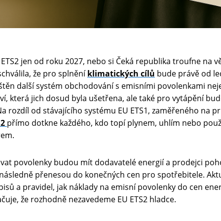
TS2 jen od roku 2027, nebo si Čeká republika troufne na vět
chválila, že pro splnění
klimatických cílů
bude právě od le
štěn další systém obchodování s emisními povolenkami nej
, která jich dosud byla ušetřena, ale také pro vytápění bud
 Na rozdíl od stávajícího systému EU ETS1, zaměřeného na p
S2
přímo dotkne každého, kdo topí plynem, uhlím nebo použí
rem.
vat povolenky budou mít dodavatelé energií a prodejci po
y následně přenesou do konečných cen pro spotřebitele. Aktu
sů a pravidel, jak náklady na emisní povolenky do cen energ
ačuje, že rozhodně nezavedeme EU ETS2 hladce.