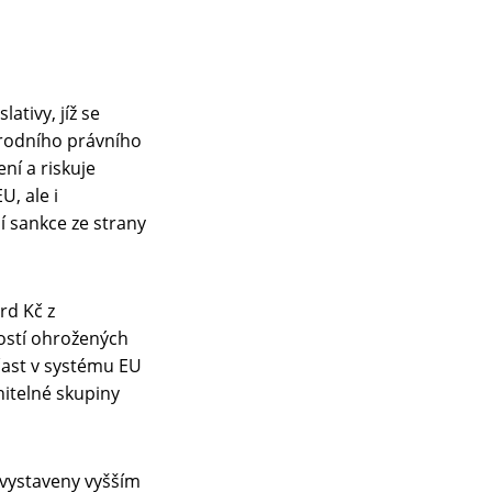
tivy, jíž se
árodního právního
ní a riskuje
U, ale i
í sankce ze strany
rd Kč z
ostí ohrožených
čast v systému EU
itelné skupiny
vystaveny vyšším