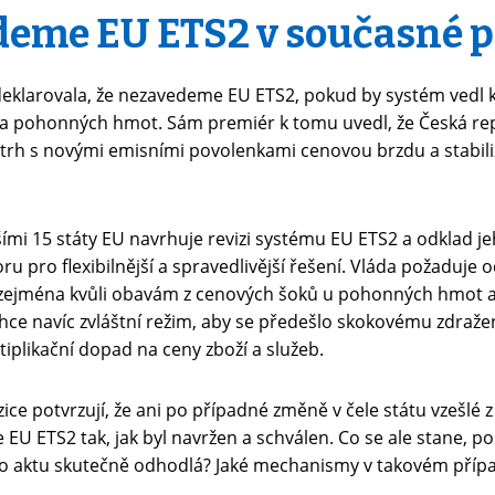
eme EU ETS2 v současné 
 deklarovala, že nezavedeme EU ETS2, pokud by systém vedl
 a pohonných hmot. Sám premiér k tomu uvedl, že Česká re
 trh s novými emisními povolenkami cenovou brzdu a stabili
šími 15 státy EU navrhuje revizi systému EU ETS2 a odklad je
ru pro flexibilnější a spravedlivější řešení. Vláda požaduje 
zejména kvůli obavám z cenových šoků u pohonných hmot a 
e navíc zvláštní režim, aby se předešlo skokovému zdražen
iplikační dopad na ceny zboží a služeb.
ice potvrzují, že ani po případné změně v čele státu vzešlé 
EU ETS2 tak, jak byl navržen a schválen. Co se ale stane, p
o aktu skutečně odhodlá? Jaké mechanismy v takovém přípa