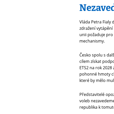
Nezaved
Vláda Petra Fialy
zdražení vytápění
unii požaduje pro
mechanismy.
Česko spolu s dal
cílem získat podpo
ETS2 na rok 2028 
pohonné hmoty chc
které by mělo mult
Představitelé opoz
voleb nezavedeme 
republika k tomut