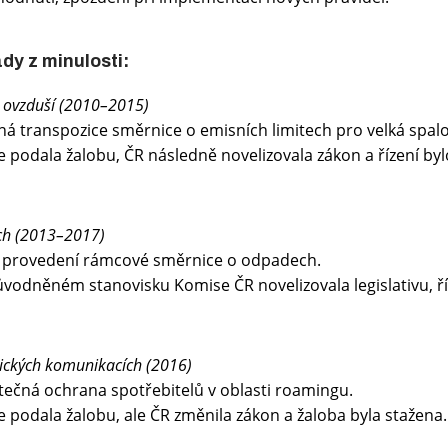
ady z minulosti:
 ovzduší (2010–2015)
á transpozice směrnice o emisních limitech pro velká spalov
e podala žalobu, ČR následně novelizovala zákon a řízení b
ch (2013–2017)
 provedení rámcové směrnice o odpadech.
ůvodněném stanovisku Komise ČR novelizovala legislativu, ří
nických komunikacích (2016)
ečná ochrana spotřebitelů v oblasti roamingu.
e podala žalobu, ale ČR změnila zákon a žaloba byla stažena.