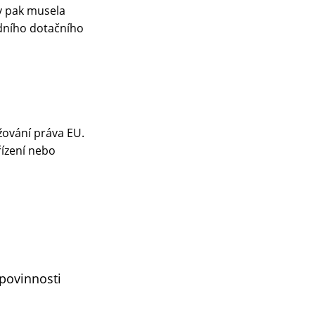
by pak musela
odního dotačního
žování práva EU.
řízení nebo
povinnosti