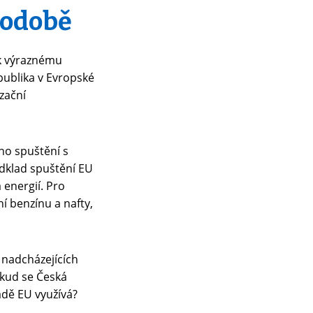
podobě
 k výraznému
publika v Evropské
zační
ho spuštění s
odklad spuštění EU
energií. Pro
í benzínu a nafty,
z nadcházejících
okud se Česká
dě EU využívá?