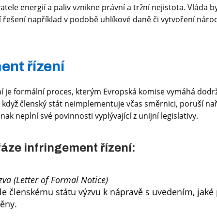
ele energií a paliv vznikne právní a tržní nejistota. Vláda 
ní řešení například v podobě uhlíkové daně či vytvoření nár
ent řízení
ní je formální proces, kterým Evropská komise vymáhá dodr
, když členský stát neimplementuje včas směrnici, poruší na
nak neplní své povinnosti vyplývající z unijní legislativy.
fáze infringement řízení:
va (Letter of Formal Notice)
le členskému státu výzvu k nápravě s uvedením, jaké 
něny.