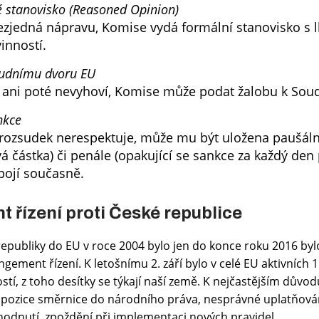
stanovisko (Reasoned Opinion)
ezjedná nápravu, Komise vydá formální stanovisko s 
inností.
oudnímu dvoru EU
át ani poté nevyhoví, Komise může podat žalobu k So
nkce
 rozsudek nerespektuje, může mu být uložena paušáln
á částka) či penále (opakující se sankce za každý den 
bojí současně.
t řízení proti České republice
epubliky do EU v roce 2004 bylo jen do konce roku 2016 byl
ngement řízení. K letošnímu 2. září bylo v celé EU aktivních 
tí, z toho desítky se týkají naší země. K nejčastějším důvod
pozice směrnice do národního práva, nesprávné uplatňová
hodnutí, zpoždění při implementaci nových pravidel.