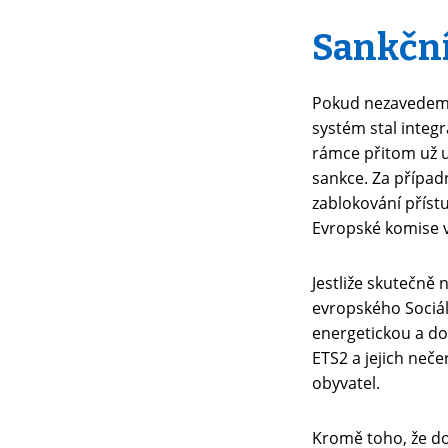
Sankční
Pokud nezavedeme 
systém stal integ
rámce přitom už up
sankce. Za případn
zablokování příst
Evropské komise v
Jestliže skutečně 
evropského Sociál
energetickou a do
ETS2 a jejich neč
obyvatel.
Kromě toho, že d