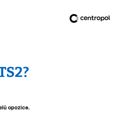
TS2?
elů opozice.