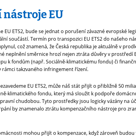
 nástroje EU
EU ETS2, bude se jednat o porušení závazné evropské legisla
rální součástí. Termín pro transpozici EU ETS2 do našeho n
lynul, což znamená, že Česká republika je aktuálně v prodle
é neplnění směrnice hrozí nejen ztráta důvěry v prostředí E
upu k fondům (např. Sociálně-klimatickému fondu) či finančn
 rámci takzvaného infringement řízení.
nezavedeme EU ETS2, může náš stát přijít o přibližně 50 milia
ně-klimatického fondu, který má sloužit k podpoře domácn
pravní chudobou. Tyto prostředky jsou logicky vázány na ú
erpání by znamenalo ztrátu kompenzačního nástroje pro zran
omácnosti mohou přijít o kompenzace, když zároveň budou 