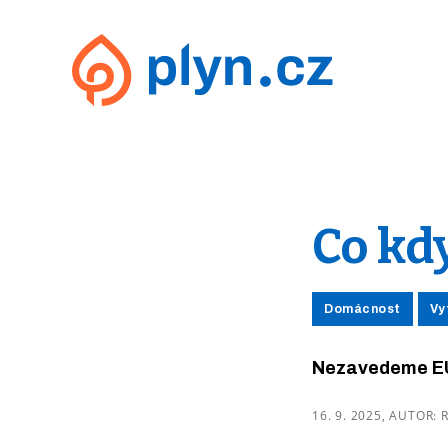
Co kd
Domácnost
V
Nezavedeme EU 
16. 9. 2025, AUTOR: