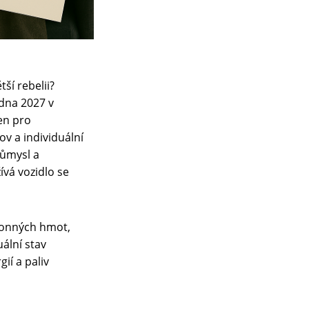
ší rebelii?
dna 2027 v
en pro
ov a individuální
růmysl a
vá vozidlo se
honných hmot,
ální stav
ií a paliv