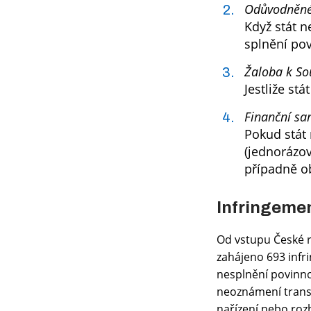
Odůvodněné 
Když stát n
splnění pov
Žaloba k S
Jestliže st
Finanční sa
Pokud stát
(jednorázov
případně o
Infringemen
Od vstupu České r
zahájeno 693 infri
nesplnění povinnos
neoznámení trans
nařízení nebo roz