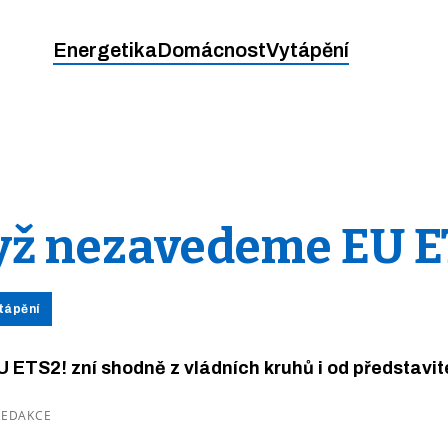
Energetika
Domácnost
Vytápění
yž nezavedeme EU E
ytápění
ETS2! zní shodně z vládních kruhů i od představit
 REDAKCE