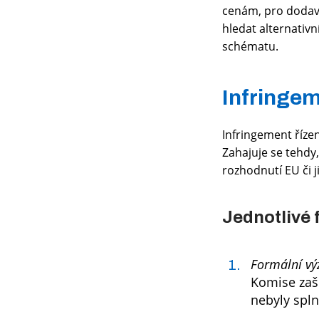
cenám, pro dodavat
hledat alternativ
schématu.
Infringem
Infringement říze
Zahajuje se tehdy
rozhodnutí EU či ji
Jednotlivé 
Formální výz
Komise zaš
nebyly spl