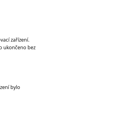
ací zařízení.
ylo ukončeno bez
zení bylo