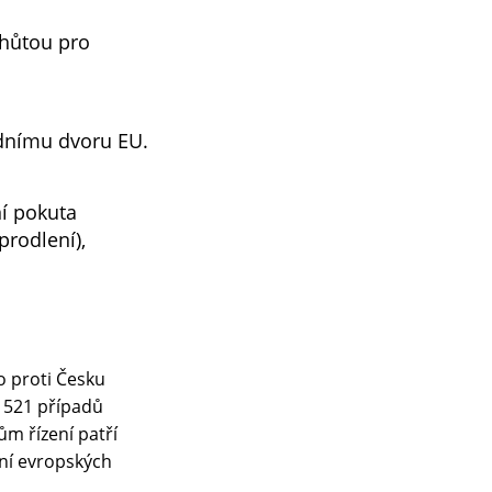
lhůtou pro
udnímu dvoru EU.
í pokuta
prodlení),
o proti Česku
1 521 případů
ům řízení patří
ní evropských