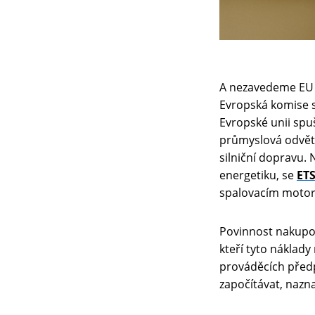
A nezavedeme EU E
Evropská komise s
Evropské unii spu
průmyslová odvětví
silniční dopravu.
energetiku, se
ET
spalovacím moto
Povinnost nakupo
kteří tyto náklad
prováděcích předpi
započítávat, nazn