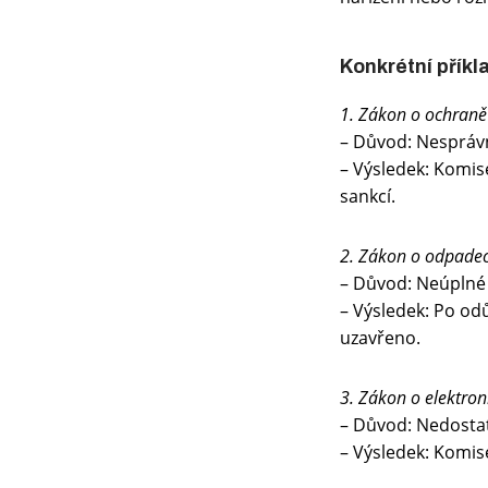
Konkrétní příkl
1. Zákon o ochraně
– Důvod: Nesprávn
– Výsledek: Komis
sankcí.
2.
Zákon o odpade
– Důvod: Neúplné
– Výsledek: Po od
uzavřeno.
3. Zákon o elektro
– Důvod: Nedostat
– Výsledek: Komis