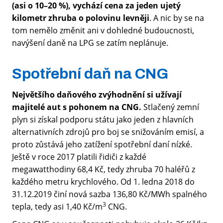
(asi o 10–20 %), vychází cena za jeden ujetý
kilometr zhruba o polovinu levněji
. A nic by se na
tom nemělo změnit ani v dohledné budoucnosti,
navýšení daně na LPG se zatím neplánuje.
Spotřební daň na CNG
Největšího daňového zvýhodnění si užívají
majitelé aut s pohonem na CNG.
Stlačený zemní
plyn si získal podporu státu jako jeden z hlavních
alternativních zdrojů pro boj se snižováním emisí, a
proto zůstává jeho zatížení spotřební daní nízké.
Ještě v roce 2017 platili řidiči z každé
megawatthodiny 68,4 Kč, tedy zhruba 70 haléřů z
každého metru krychlového. Od 1. ledna 2018 do
31.12.2019 činí nová sazba 136,80 Kč/MWh spalného
3
tepla, tedy asi 1,40 Kč/m
CNG.