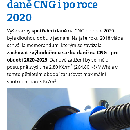
daně CNG i po roce
2020
Výše sazby
spotřební daně
na CNG po roce 2020
byla dlouhou dobu v jednání. Na jaře roku 2018 vláda
schválila memorandum, kterým se zavázala
zachovat zvýhodněnou sazbu daně na CNG i pro
období 2020–2025
. Daňové zatížení by se mělo
3
postupně zvýšit na 2,80 Kč/m
(264,80 Kč/MWh) a v
tomto pětiletém období zaručovat maximální
3
spotřební daň 3 Kč/m
.