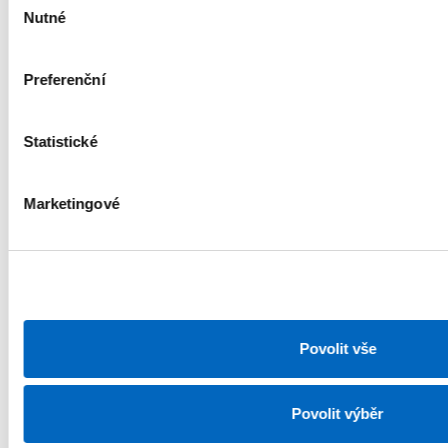
Nutné
souhlasu
Nejnovější články
Preferenční
Statistické
Energetika
Marketingové
Povolit vše
Povolit výběr