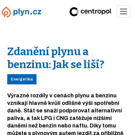
Zdanění plynu a
benzinu: Jak se liší?
Energetika
Výrazné rozdíly v cenách plynu a benzinu
vznikají hlavně kvůli odlišné výši spotřební
daně. Stát se snaží podporovat alternativní
paliva, a tak LPG i CNG zatěžuje nižšími
daněmi než benzin nebo naftu. Díky tomu
můžete s plynovým autem jezdit za přibližně