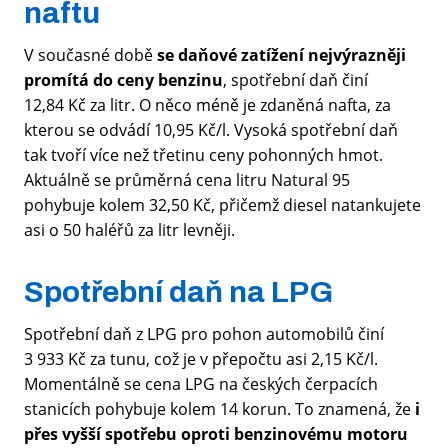
naftu
V současné době
se daňové zatížení nejvýrazněji
promítá do ceny benzinu
, spotřební daň činí
12,84 Kč za litr. O něco méně je zdaněná nafta, za
kterou se odvádí 10,95 Kč/l. Vysoká spotřební daň
tak tvoří více než třetinu ceny pohonných hmot.
Aktuálně se průměrná cena litru Natural 95
pohybuje kolem 32,50 Kč, přičemž diesel natankujete
asi o 50 haléřů za litr levněji.
Spotřební daň na LPG
Spotřební daň z LPG pro pohon automobilů činí
3 933 Kč za tunu, což je v přepočtu asi 2,15 Kč/l.
Momentálně se cena LPG na českých čerpacích
stanicích pohybuje kolem 14 korun. To znamená, že
i
přes vyšší spotřebu oproti benzinovému motoru