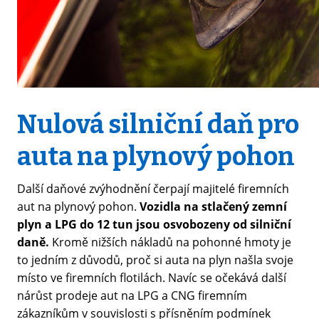
Nulová silniční daň pro
auta na plynový pohon
Další daňové zvýhodnění čerpají majitelé firemních
aut na plynový pohon.
Vozidla na stlačený zemní
plyn a LPG do 12 tun jsou osvobozeny od silniční
daně.
Kromě nižších nákladů na pohonné hmoty je
to jedním z důvodů, proč si auta na plyn našla svoje
místo ve firemních flotilách. Navíc se očekává další
nárůst prodeje aut na LPG a CNG firemním
zákazníkům v souvislosti s přísněním podmínek