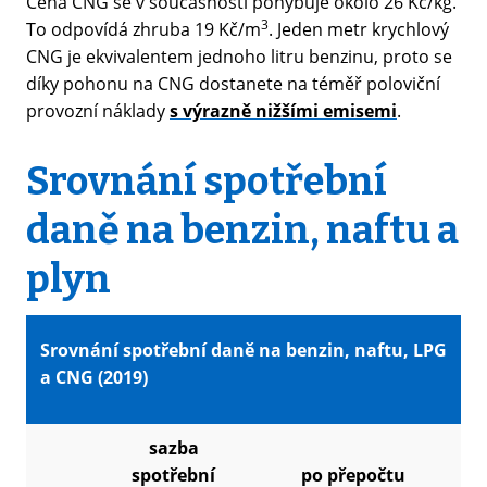
Cena CNG se v současnosti pohybuje okolo 26 Kč/kg.
3
To odpovídá zhruba 19 Kč/m
. Jeden metr krychlový
CNG je ekvivalentem jednoho litru benzinu, proto se
díky pohonu na CNG dostanete na téměř poloviční
provozní náklady
s výrazně nižšími emisemi
.
Srovnání spotřební
daně na benzin, naftu a
plyn
Srovnání spotřební daně na benzin, naftu, LPG
a CNG (2019)
sazba
spotřební
po přepočtu