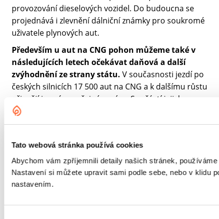
provozování dieselových vozidel. Do budoucna se
projednává i zlevnění dálniční známky pro soukromé
uživatele plynových aut.
Především u aut na CNG pohon můžeme také v
následujících letech očekávat daňová a další
zvýhodnění ze strany státu.
V současnosti jezdí po
českých silnicích 17 500 aut na CNG a k dalšímu růstu
přispějí i orgány veřejné správy. Součástí jejich
vozového parku by v roce 2020 měla být minimálně
čtvrtina vozidel s alternativním pohonem, to
znamená až pět tisíc nových CNG aut.
Tato webová stránka používá cookies
Autor: Redakce
Abychom vám zpříjemnili detaily našich stránek, používáme
Nastavení si můžete upravit sami podle sebe, nebo v klidu
Sdílet článek
nastavením.
Výběr