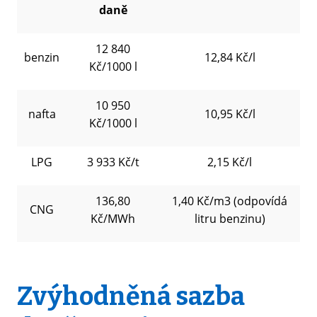
daně
12 840
benzin
12,84 Kč/l
Kč/1000 l
10 950
nafta
10,95 Kč/l
Kč/1000 l
LPG
3 933 Kč/t
2,15 Kč/l
136,80
1,40 Kč/m
3 (odpovídá
CNG
Kč/MWh
litru benzinu)
Zvýhodněná sazba