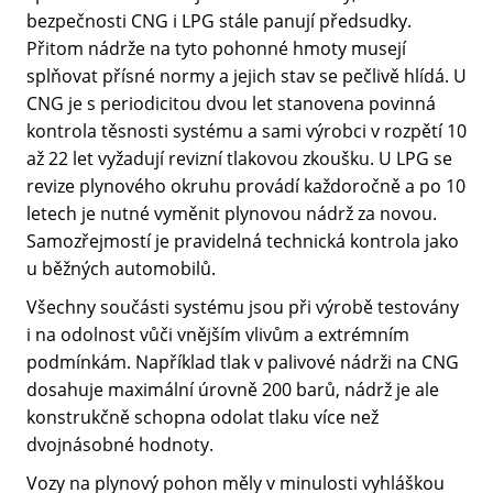
bezpečnosti CNG i LPG stále panují předsudky.
Přitom nádrže na tyto pohonné hmoty musejí
splňovat přísné normy a jejich stav se pečlivě hlídá. U
CNG je s periodicitou dvou let stanovena povinná
kontrola těsnosti systému a sami výrobci v rozpětí 10
až 22 let vyžadují revizní tlakovou zkoušku. U LPG se
revize plynového okruhu provádí každoročně a po 10
letech je nutné vyměnit plynovou nádrž za novou.
Samozřejmostí je pravidelná technická kontrola jako
u běžných automobilů.
Všechny součásti systému jsou při výrobě testovány
i na odolnost vůči vnějším vlivům a extrémním
podmínkám. Například tlak v palivové nádrži na CNG
dosahuje maximální úrovně 200 barů, nádrž je ale
konstrukčně schopna odolat tlaku více než
dvojnásobné hodnoty.
Vozy na plynový pohon měly v minulosti vyhláškou