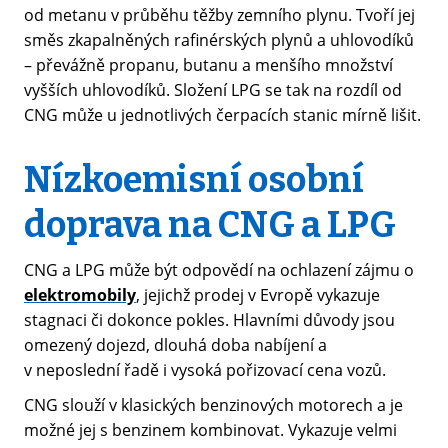
od metanu v průběhu těžby zemního plynu. Tvoří jej
směs zkapalněných rafinérských plynů a uhlovodíků
– převážně propanu, butanu a menšího množství
vyšších uhlovodíků. Složení LPG se tak na rozdíl od
CNG může u jednotlivých čerpacích stanic mírně lišit.
Nízkoemisní osobní
doprava na CNG a LPG
CNG a LPG může být odpovědí na ochlazení zájmu o
elektromobily
, jejichž prodej v Evropě vykazuje
stagnaci či dokonce pokles. Hlavními důvody jsou
omezený dojezd, dlouhá doba nabíjení a
v neposlední řadě i vysoká pořizovací cena vozů.
CNG slouží v klasických benzinových motorech a je
možné jej s benzinem kombinovat. Vykazuje velmi