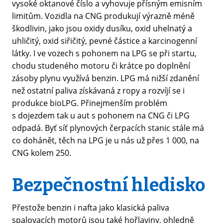
vysoké oktanové číslo a vyhovuje přísným emisním
limitům. Vozidla na CNG produkují výrazně méně
škodlivin, jako jsou oxidy dusíku, oxid uhelnatý a
uhličitý, oxid siřičitý, pevné částice a karcinogenní
látky. I ve vozech s pohonem na LPG se při startu,
chodu studeného motoru či krátce po doplnění
zásoby plynu využívá benzin. LPG má nižší zdanění
než ostatní paliva získávaná z ropy a rozvíjí se i
produkce bioLPG. Přinejmenším problém
s dojezdem tak u aut s pohonem na CNG či LPG
odpadá. Byť síť plynových čerpacích stanic stále má
co dohánět, těch na LPG je u nás už přes 1 000, na
CNG kolem 250.
Bezpečnostní hledisko
Přestože benzin i nafta jako klasická paliva
spalovacích motorů jsou také hořlaviny, ohledně