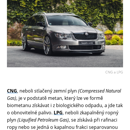
CNG a LPG
CNG
, neboli stlačený zemní plyn
(Compressed Natural
Gas)
, je v podstatě metan, který lze ve formě
biometanu získávat i z biologického odpadu, a jde tak
o obnovitelné palivo.
LPG
, neboli zkapalněný ropný
plyn
(Liquified Petroleum Gas)
, se získává při rafinaci
ropy nebo se jedná o kapalnou frakci separovanou