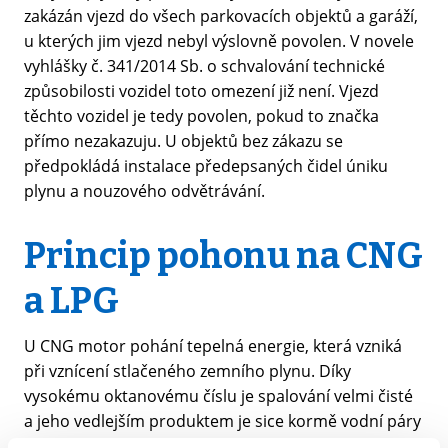
zakázán vjezd do všech parkovacích objektů a garáží,
u kterých jim vjezd nebyl výslovně povolen. V novele
vyhlášky č. 341/2014 Sb. o schvalování technické
způsobilosti vozidel toto omezení již není. Vjezd
těchto vozidel je tedy povolen, pokud to značka
přímo nezakazuju. U objektů bez zákazu se
předpokládá instalace předepsaných čidel úniku
plynu a nouzového odvětrávání.
Princip pohonu na CNG
a LPG
U CNG motor pohání tepelná energie, která vzniká
při vznícení stlačeného zemního plynu. Díky
vysokému oktanovému číslu je spalování velmi čisté
a jeho vedlejším produktem je sice kormě vodní páry
také oxid uhličitý, ale žádné pevné částice ani saze.