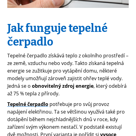
Jak funguje tepelné
čerpadlo
Tepelné čerpadlo získává teplo z okolního prostředí –
ze země, vzduchu nebo vody. Takto získaná tepelná
energie se zužitkuje pro vytápění domu, některé
modely umožňují zároveň zajistit ohřev teplé vody.
Jedná se o
obnovitelný zdroj energie
, který odebírá
až 75 % tepla z přírody.
Tepelné čerpadlo
potřebuje pro svůj provoz
napájení elektřinou. Ta se většinou využívá také pro
dotápění během nejchladnějších dnů v roce, kdy
zařízení svým výkonem nestačí. V podstatě existují
dvě možnosti. První varianta je pořídit si
vysoce