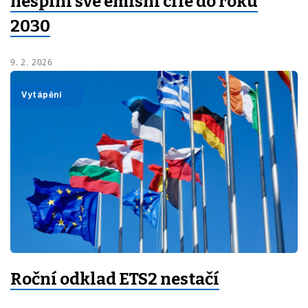
nesplní své emisní cíle do roku
2030
9. 2. 2026
Energetika
Vytápění
Roční odklad ETS2 nestačí