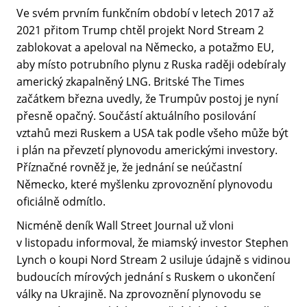
Ve svém prvním funkčním období v letech 2017 až
2021 přitom Trump chtěl projekt Nord Stream 2
zablokovat a apeloval na Německo, a potažmo EU,
aby místo potrubního plynu z Ruska raději odebíraly
americký zkapalněný LNG. Britské The Times
začátkem března uvedly, že Trumpův postoj je nyní
přesně opačný. Součástí aktuálního posilování
vztahů mezi Ruskem a USA tak podle všeho může být
i plán na převzetí plynovodu americkými investory.
Příznačné rovněž je, že jednání se neúčastní
Německo, které myšlenku zprovoznění plynovodu
oficiálně odmítlo.
Nicméně deník Wall Street Journal už vloni
v listopadu informoval, že miamský investor Stephen
Lynch o koupi Nord Stream 2 usiluje údajně s vidinou
budoucích mírových jednání s Ruskem o ukončení
války na Ukrajině. Na zprovoznění plynovodu se