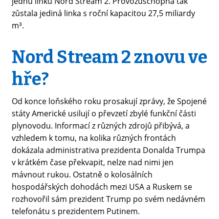
jednu linku Nord Stream 2. Provozuschopná tak
zůstala jediná linka s roční kapacitou 27,5 miliardy
m³.
Nord Stream 2 znovu ve
hře?
Od konce loňského roku prosakují zprávy, že Spojené
státy Americké usilují o převzetí zbylé funkční části
plynovodu. Informací z různých zdrojů přibývá, a
vzhledem k tomu, na kolika různých frontách
dokázala administrativa prezidenta Donalda Trumpa
v krátkém čase překvapit, nelze nad nimi jen
mávnout rukou. Ostatně o kolosálních
hospodářských dohodách mezi USA a Ruskem se
rozhovořil sám prezident Trump po svém nedávném
telefonátu s prezidentem Putinem.