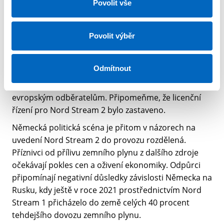
Povolit vše
předpokládají, že převzetí plynovodu americkými
podnikatelskými subjekty by ruskému zemnímu
plynu znovuotevřelo cestu do Evropy. Procesu by
Povolit výběr
ovšem muselo předcházet zrušení amerických sankcí
vůči Rusku, souhlas Moskvy s obnovením prodeje
Odmítnout
zemního plynu, ochotu EU k nákupům a v neposlední
řadě také povolení německých úřadů jeho distribuce
evropským odběratelům. Připomeňme, že licenční
řízení pro Nord Stream 2 bylo zastaveno.
Německá politická scéna je přitom v názorech na
uvedení Nord Stream 2 do provozu rozdělená.
Příznivci od přílivu zemního plynu z dalšího zdroje
očekávají pokles cen a oživení ekonomiky. Odpůrci
připomínají negativní důsledky závislosti Německa na
Rusku, kdy ještě v roce 2021 prostřednictvím Nord
Stream 1 přicházelo do země celých 40 procent
tehdejšího dovozu zemního plynu.