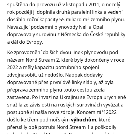
spuštěna do provozu už v listopadu 2011, o necelý
rok později ji doplnila druhá paralelní linka a vedení
3
dosáhlo roční kapacity 55 miliard m
zemního plynu.
Navazující podzemní plynovody Nell a Opal
dopravovaly surovinu z Německa do České republiky
a dál do Evropy.
Ke zprovoznění dalších dvou linek plynovodu pod
názvem Nord Stream 2, které byly dokončeny v roce
2022 a měly kapacitu potrubního spojení
zdvojnásobit, už nedošlo. Naopak dodávky
dopravované přes první dvě linky slábly, až byla
přeprava zemního plynu touto cestou zcela
zastavena. Po invazi na Ukrajinu se Evropa urychleně
snažila ze závislosti na ruských surovinách vyvázat a
postupně si našla nové zdroje. Koncem září 2022
došlo ke třem podmořským
výbuchům
, které
přerušily obě potrubí Nord Stream 1 a poškodily