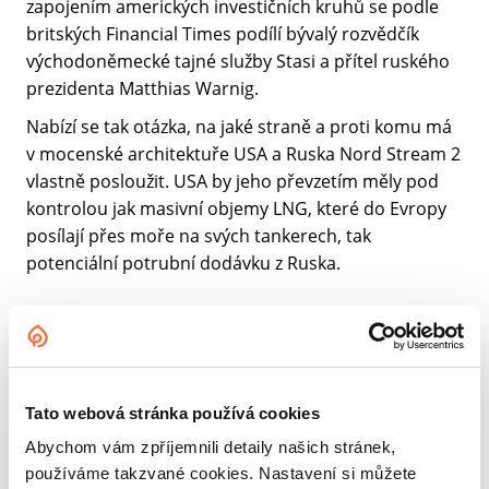
zapojením amerických investičních kruhů se podle
britských Financial Times podílí bývalý rozvědčík
východoněmecké tajné služby Stasi a přítel ruského
prezidenta Matthias Warnig.
Nabízí se tak otázka, na jaké straně a proti komu má
v mocenské architektuře USA a Ruska Nord Stream 2
vlastně posloužit. USA by jeho převzetím měly pod
kontrolou jak masivní objemy LNG, které do Evropy
posílají přes moře na svých tankerech, tak
potenciální potrubní dodávku z Ruska.
Bankrot a nejasná
vlastnická struktura
Tato webová stránka používá cookies
Nord Stream 2, jak již bylo řečeno, nebyl dosud
Abychom vám zpříjemnili detaily našich stránek,
komerčně provozován, v rámci příprav jeho spuštění
používáme takzvané cookies. Nastavení si můžete
bylo potrubí pouze naplněno technickým plynem.