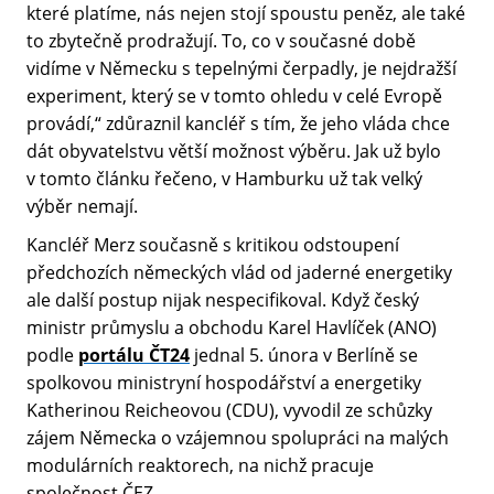
které platíme, nás nejen stojí spoustu peněz, ale také
to zbytečně prodražují. To, co v současné době
vidíme v Německu s tepelnými čerpadly, je nejdražší
experiment, který se v tomto ohledu v celé Evropě
provádí,“ zdůraznil kancléř s tím, že jeho vláda chce
dát obyvatelstvu větší možnost výběru. Jak už bylo
v tomto článku řečeno, v Hamburku už tak velký
výběr nemají.
Kancléř Merz současně s kritikou odstoupení
předchozích německých vlád od jaderné energetiky
ale další postup nijak nespecifikoval. Když český
ministr průmyslu a obchodu Karel Havlíček (ANO)
podle
portálu ČT24
jednal 5. února v Berlíně se
spolkovou ministryní hospodářství a energetiky
Katherinou Reicheovou (CDU), vyvodil ze schůzky
zájem Německa o vzájemnou spolupráci na malých
modulárních reaktorech, na nichž pracuje
společnost ČEZ.