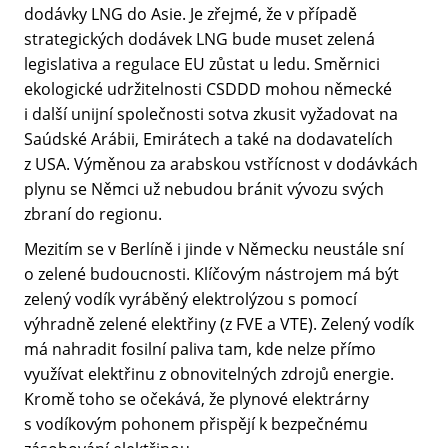
dodávky LNG do Asie. Je zřejmé, že v případě
strategických dodávek LNG bude muset zelená
legislativa a regulace EU zůstat u ledu. Směrnici
ekologické udržitelnosti CSDDD mohou německé
i další unijní společnosti sotva zkusit vyžadovat na
Saúdské Arábii, Emirátech a také na dodavatelích
z USA. Výměnou za arabskou vstřícnost v dodávkách
plynu se Němci už nebudou bránit vývozu svých
zbraní do regionu.
Mezitím se v Berlíně i jinde v Německu neustále sní
o zelené budoucnosti. Klíčovým nástrojem má být
zelený vodík vyráběný elektrolýzou s pomocí
výhradně zelené elektřiny (z FVE a VTE). Zelený vodík
má nahradit fosilní paliva tam, kde nelze přímo
využívat elektřinu z obnovitelných zdrojů energie.
Kromě toho se očekává, že plynové elektrárny
s vodíkovým pohonem přispějí k bezpečnému