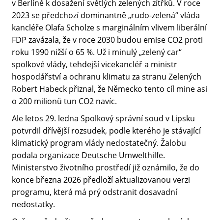
v Berlíně k dosažení světlých zelených zítřků. V roce
2023 se předchozí dominantně „rudo-zelená“ vláda
kancléře Olafa Scholze s marginálním vlivem liberální
FDP zavázala, že v roce 2030 budou emise CO2 proti
roku 1990 nižší o 65 %. Už i minulý „zelený car“
spolkové vlády, tehdejší vicekancléř a ministr
hospodářství a ochranu klimatu za stranu Zelených
Robert Habeck přiznal, že Německo tento cíl mine asi
o 200 milionů tun CO2 navíc.
Ale letos 29. ledna Spolkový správní soud v Lipsku
potvrdil dřívější rozsudek, podle kterého je stávající
klimatický program vlády nedostatečný. Žalobu
podala organizace Deutsche Umwelthilfe.
Ministerstvo životního prostředí již oznámilo, že do
konce března 2026 předloží aktualizovanou verzi
programu, která má prý odstranit dosavadní
nedostatky.