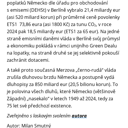
poplatků Německo dle úřadu pro obchodování
s emisemi (DEHSt) v Berlíně vybralo 21,4 miliardy eur
(asi 520 miliard korun) při průměrné ceně povolenky
ETS1 73,86 eura (asi 1800 Kč) za tunu CO₂, v roce
2024 pak 18,5 miliardy eur (ETS1 za 65 eur). Na jedné
straně emisními daněmi vláda v Berlíně svůj průmysl
a ekonomiku pokládá v rámci unijního Green Dealu
na lopatky, na straně druhé se jej selektivně pokouší
zachránit dotacemi.
A také proto současná Merzova „černo-rudá“ vláda
zrušila dluhovou brzdu Německa a postupně vydá
dluhopisy za 850 miliard eur (20,5 bilionu korun). To
je polovina všech dluhů, které Německo (většinově
Západní) „nasekalo“ v letech 1949 až 2024, tedy za
75 let své předchozí existence.
Zveřejněno s laskavým svolením
autora
Autor: Milan Smutný