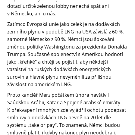
dotací určitě zelenou lobby nenechá spát ani
v Německu, ani u nás.
Zatímco Evropská unie jako celek je na dodávkách
zemního plynu v podobě LNG na USA závislá z 60 %,
samotné Německo z 90 %. Němci jsou šokováni
změnou politiky Washingtonu za prezidenta Donalda
Trumpa. Současné spojenectví s Amerikou hodnotí
jako „křehké“ a chtějí se pojistit, aby někdejší
vazalství na ruských dodávkách energetických
surovin a hlavně plynu nevyměnili za přílišnou
závislost na americkém LNG.
Proto kancléř Merz počátkem února navštívil
Saúdskou Arábii, Katar a Spojené arabské emiráty.
K překvapení mnohých zde vyjádřil ochotu podepsat
smlouvy o dodávkách LNG pevně na 20 let dle
systému „take or pay“. To znamená, Němci budou
smluvně platit, i kdyby nakonec plyn neodebrali.