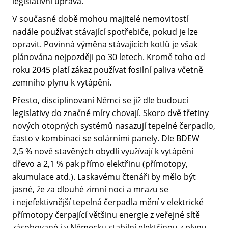
legislativní úprava.
V současné době mohou majitelé nemovitostí
nadále používat stávající spotřebiče, pokud je lze
opravit. Povinná výměna stávajících kotlů je však
plánována nejpozději po 30 letech. Kromě toho od
roku 2045 platí zákaz používat fosilní paliva včetně
zemního plynu k vytápění.
Přesto, disciplinovaní Němci se již dle budoucí
legislativy do značné míry chovají. Skoro dvě třetiny
nových otopných systémů nasazují tepelné čerpadlo,
často v kombinaci se solárními panely. Dle BDEW
2,5 % nově stavěných obydlí využívají k vytápění
dřevo a 2,1 % pak přímo elektřinu (přímotopy,
akumulace atd.). Laskavému čtenáři by mělo být
jasné, že za dlouhé zimní noci a mrazu se
i nejefektivnější tepelná čerpadla mění v elektrické
přímotopy čerpající většinu energie z veřejné sítě
zásobované i v Německu stabilní elektřinou z plynu