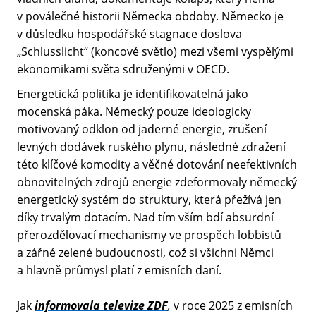
v poválečné historii Německa obdoby. Německo je
v důsledku hospodářské stagnace doslova
„Schlusslicht“ (koncové světlo) mezi všemi vyspělými
ekonomikami světa sdruženými v OECD.
Energetická politika je identifikovatelná jako
mocenská páka. Německý pouze ideologicky
motivovaný odklon od jaderné energie, zrušení
levných dodávek ruského plynu, následné zdražení
této klíčové komodity a věčné dotování neefektivních
obnovitelných zdrojů energie zdeformovaly německý
energetický systém do struktury, která přežívá jen
díky trvalým dotacím. Nad tím vším bdí absurdní
přerozdělovací mechanismy ve prospěch lobbistů
a zářné zelené budoucnosti, což si všichni Němci
a hlavně průmysl platí z emisních daní.
Jak
informovala televize ZDF
,
v roce 2025 z emisních