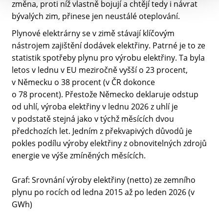
změna, proti níž vlastně bojují a chtějí tedy i návrat
bývalých zim, přinese jen neustálé oteplování.
Plynové elektrárny se v zimě stávají klíčovým
nástrojem zajištění dodávek elektřiny. Patrné je to ze
statistik spotřeby plynu pro výrobu elektřiny. Ta byla
letos v lednu v EU meziročně vyšší o 23 procent,
v Německu o 38 procent (v ČR dokonce
o 78 procent). Přestože Německo deklaruje odstup
od uhlí, výroba elektřiny v lednu 2026 z uhlí je
v podstatě stejná jako v týchž měsících dvou
předchozích let. Jedním z překvapivých důvodů je
pokles podílu výroby elektřiny z obnovitelných zdrojů
energie ve výše zmíněných měsících.
Graf: Srovnání výroby elektřiny (netto) ze zemního
plynu po rocích od ledna 2015 až po leden 2026 (v
GWh)