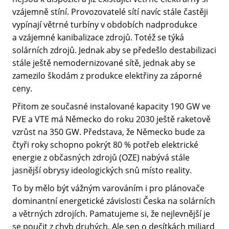
vzájemně stíní. Provozovatelé sítí navíc stále častěji
vypínají větrné turbíny v obdobích nadprodukce
a vzájemné kanibalizace zdrojů. Totéž se týká
solárních zdrojů. Jednak aby se předešlo destabilizaci
stále ještě nemodernizované sítě, jednak aby se
zamezilo škodám z produkce elektřiny za záporné
ceny.
Přitom ze současné instalované kapacity 190 GW ve
FVE a VTE má Německo do roku 2030 ještě raketově
vzrůst na 350 GW. Představa, že Německo bude za
čtyři roky schopno pokrýt 80 % potřeb elektrické
energie z občasných zdrojů (OZE) nabývá stále
jasnější obrysy ideologických snů místo reality.
To by mělo být vážným varováním i pro plánovače
dominantní energetické závislosti Česka na solárních
a větrných zdrojích. Pamatujeme si, že nejlevnější je
se poučit z chyb druhých. Ale sen o desítkách miliard