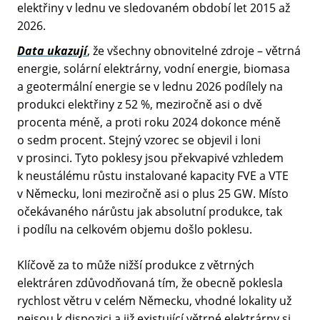
elektřiny v lednu ve sledovaném období let 2015 až
2026.
Data ukazují
, že všechny obnovitelné zdroje – větrná
energie, solární elektrárny, vodní energie, biomasa
a geotermální energie se v lednu 2026 podílely na
produkci elektřiny z 52 %, meziročně asi o dvě
procenta méně, a proti roku 2024 dokonce méně
o sedm procent. Stejný vzorec se objevil i loni
v prosinci. Tyto poklesy jsou překvapivé vzhledem
k neustálému růstu instalované kapacity FVE a VTE
v Německu, loni meziročně asi o plus 25 GW. Místo
očekávaného nárůstu jak absolutní produkce, tak
i podílu na celkovém objemu došlo poklesu.
Klíčově za to může nižší produkce z větrných
elektráren zdůvodňovaná tím, že obecně poklesla
rychlost větru v celém Německu, vhodné lokality už
nejsou k dispozici a již existující větrné elektrárny si