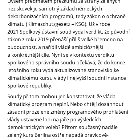
Ovšem předmětem přezkumu ze strany zelených
neziskovek je samotný základ německých
dekarbonizačních programů, tedy zákon o ochraně
klimatu (Klimaschutzgesetz – KSG). Už v roce
2021 Spolkový ústavní soud vydal verdikt, že původní
zákon z roku 2019 přenáší příliš velké břemeno na
budoucnost, a nařídil vládě ambicióznější
a konkrétnější cíle. Nyní se v kontextu verdiktu
Spolkového správního soudu očekává, že do konce
letošního roku vydá aktualizované stanovisko ke
klimatickému kursu vlády i nejvyšší soudní instance
Spolkové republiky.
Soudy přitom mohou jen konstatovat, že vláda
klimatický program neplní. Nebo chtějí dosáhnout
zásadní prozelené změny programového prohlášení
vlády ustavené loni na jaře po výsledcích
demokratických voleb? Přitom současný nadále
zelený kurs Berlína ostře napadá pravicově-