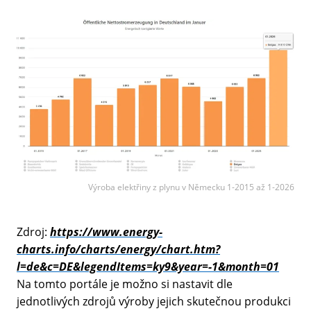
Výroba elektřiny z plynu v Německu 1-2015 až 1-2026
Zdroj:
https://www.energy-
charts.info/charts/energy/chart.htm?
l=de&c=DE&legendItems=ky9&year=-1&month=01
Na tomto portále je možno si nastavit dle
jednotlivých zdrojů výroby jejich skutečnou produkci