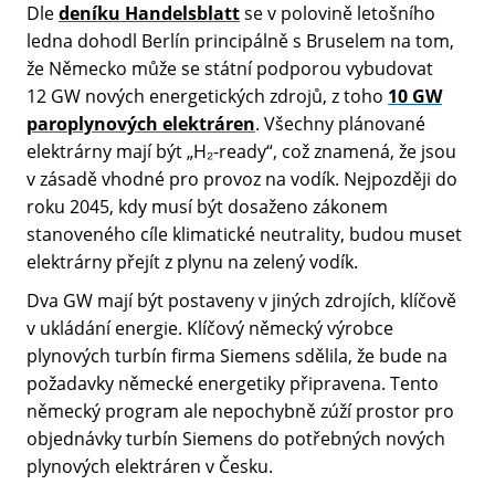
Dle
deníku Handelsblatt
se v polovině letošního
ledna dohodl Berlín principálně s Bruselem na tom,
že Německo může se státní podporou vybudovat
12 GW nových energetických zdrojů, z toho
10 GW
paroplynových elektráren
. Všechny plánované
elektrárny mají být „H₂-ready“, což znamená, že jsou
v zásadě vhodné pro provoz na vodík. Nejpozději do
roku 2045, kdy musí být dosaženo zákonem
stanoveného cíle klimatické neutrality, budou muset
elektrárny přejít z plynu na zelený vodík.
Dva GW mají být postaveny v jiných zdrojích, klíčově
v ukládání energie. Klíčový německý výrobce
plynových turbín firma Siemens sdělila, že bude na
požadavky německé energetiky připravena. Tento
německý program ale nepochybně zúží prostor pro
objednávky turbín Siemens do potřebných nových
plynových elektráren v Česku.