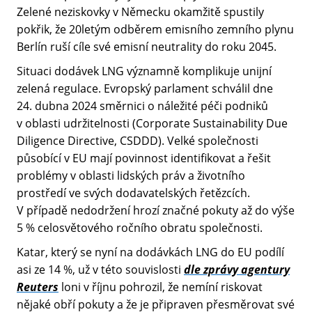
Zelené neziskovky v Německu okamžitě spustily
pokřik, že 20letým odběrem emisního zemního plynu
Berlín ruší cíle své emisní neutrality do roku 2045.
Situaci dodávek LNG významně komplikuje unijní
zelená regulace. Evropský parlament schválil dne
24. dubna 2024 směrnici o náležité péči podniků
v oblasti udržitelnosti (Corporate Sustainability Due
Diligence Directive, CSDDD). Velké společnosti
působící v EU mají povinnost identifikovat a řešit
problémy v oblasti lidských práv a životního
prostředí ve svých dodavatelských řetězcích.
V případě nedodržení hrozí značné pokuty až do výše
5 % celosvětového ročního obratu společnosti.
Katar, který se nyní na dodávkách LNG do EU podílí
asi ze 14 %, už v této souvislosti
dle zprávy agentury
Reuters
loni v říjnu pohrozil, že nemíní riskovat
nějaké obří pokuty a že je připraven přesměrovat své