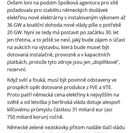
Ovšem loni na podzim Spolková agentura pro sítě
požadovala pro stabilitu německých dodávek
elektřinu nové elektrárny s instalovaným výkonem až
36 GW a koaliční dohoda nové vlády píše o potřebě
20 GW. Nyní se tedy má postavit po začátku 30. let
jen třetina, a to ještě se neví, jaký bude zájem o účast
na aukcích na výstavbu, která bude muset být
dotovaná instalačně, provozně a v kapacitních
platbách, protože tyto zdroje jsou jen „doplňkové“,
rezervní.
Když svítí a fouká, musí být povinně odstaveny ve
prospěch opět dotované produkce z FVE a VTE.
Proto patří německá cena elektřiny k nejvyšším na
světě a od letoška ji berlínská vláda dotuje alespoň
klíčovému průmyslu částkou 31 miliard eur (asi
750 miliard korun) ročně.
Německé zelené neziskovky přitom nadále tlačí vládu