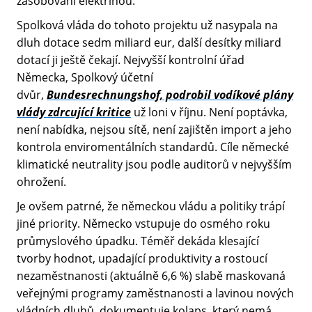
zásobování elektřinou.
Spolková vláda do tohoto projektu už nasypala na
dluh dotace sedm miliard eur, další desítky miliard
dotací ji ještě čekají. Nejvyšší kontrolní úřad
Německa, Spolkový účetní
dvůr,
Bundesrechnungshof, podrobil vodíkové plány
vlády zdrcující kritice
už loni v říjnu. Není poptávka,
není nabídka, nejsou sítě, není zajištěn import a jeho
kontrola enviromentálních standardů. Cíle německé
klimatické neutrality jsou podle auditorů v nejvyšším
ohrožení.
Je ovšem patrné, že německou vládu a politiky trápí
jiné priority. Německo vstupuje do osmého roku
průmyslového úpadku. Téměř dekáda klesající
tvorby hodnot, upadající produktivity a rostoucí
nezaměstnanosti (aktuálně 6,6 %) slabě maskovaná
veřejnými programy zaměstnanosti a lavinou nových
vládních dluhů, dokumentuje kolaps, který nemá