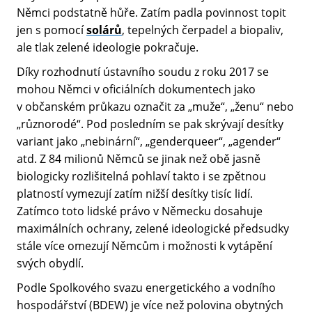
Němci podstatně hůře. Zatím padla povinnost topit
jen s pomocí
solárů
, tepelných čerpadel a biopaliv,
ale tlak zelené ideologie pokračuje.
Díky rozhodnutí ústavního soudu z roku 2017 se
mohou Němci v oficiálních dokumentech jako
v občanském průkazu označit za „muže“, „ženu“ nebo
„různorodé“. Pod posledním se pak skrývají desítky
variant jako „nebinární“, „genderqueer“, „agender“
atd. Z 84 milionů Němců se jinak než obě jasně
biologicky rozlišitelná pohlaví takto i se zpětnou
platností vymezují zatím nižší desítky tisíc lidí.
Zatímco toto lidské právo v Německu dosahuje
maximálních ochrany, zelené ideologické předsudky
stále více omezují Němcům i možnosti k vytápění
svých obydlí.
Podle Spolkového svazu energetického a vodního
hospodářství (BDEW) je více než polovina obytných