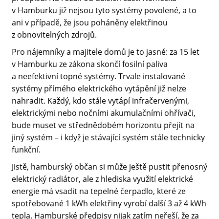
v Hamburku již nejsou tyto systémy povolené, a to
ani v případě, že jsou poháněny elektřinou
z obnovitelných zdrojů.
Pro nájemníky a majitele domů je to jasné: za 15 let
v Hamburku ze zákona skončí fosilní paliva
a neefektivní topné systémy. Trvale instalované
systémy přímého elektrického vytápění již nelze
nahradit. Každý, kdo stále vytápí infračervenými,
elektrickými nebo nočními akumulačními ohřívači,
bude muset ve střednědobém horizontu přejít na
jiný systém – i když je stávající systém stále technicky
funkční.
Jistě, hamburský občan si může ještě pustit přenosný
elektrický radiátor, ale z hlediska využití elektrické
energie má vsadit na tepelné čerpadlo, které ze
spotřebované 1 kWh elektřiny vyrobí další 3 až 4 kWh
tepla. Hamburské předpisy nijak zatím neřeší, že za