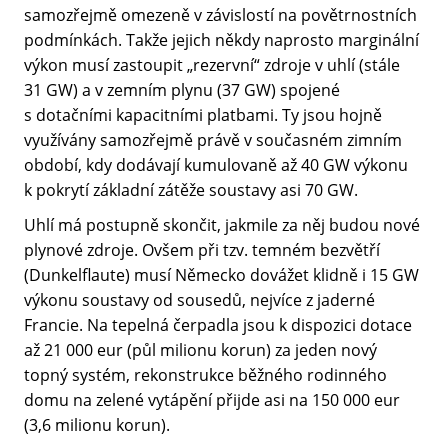
samozřejmě omezeně v závislostí na povětrnostních
podmínkách. Takže jejich někdy naprosto marginální
výkon musí zastoupit „rezervní“ zdroje v uhlí (stále
31 GW) a v zemním plynu (37 GW) spojené
s dotačními kapacitními platbami. Ty jsou hojně
využívány samozřejmě právě v současném zimním
období, kdy dodávají kumulovaně až 40 GW výkonu
k pokrytí základní zátěže soustavy asi 70 GW.
Uhlí má postupně skončit, jakmile za něj budou nové
plynové zdroje. Ovšem při tzv. temném bezvětří
(Dunkelflaute) musí Německo dovážet klidně i 15 GW
výkonu soustavy od sousedů, nejvíce z jaderné
Francie. Na tepelná čerpadla jsou k dispozici dotace
až 21 000 eur (půl milionu korun) za jeden nový
topný systém, rekonstrukce běžného rodinného
domu na zelené vytápění přijde asi na 150 000 eur
(3,6 milionu korun).