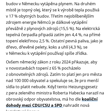
budov v Německu vytápěna plynem. Na druhém
místě je topný olej, který se k výrobě tepla používá
v 17 % obytných budov. Třetím nejoblíbenějším
zdrojem energie Němců je dálkové vytápění
převážně z plynových zdrojů (15,5 %). Na elektrická
tepelná čerpadla připadá zatím jen 4,4 %, na přímé
topení elektřinou 2,5 %. Ostatní pevná paliva, jako je
dřevo, dřevěné pelety, koks a uhlí (4,3 %), se
v Německu k vytápění používají spíše zřídka.
Ovšem německý zákon z roku 2024 přikazuje, aby
v novostavbách topení z 65 % pocházelo
z obnovitelných zdrojů. Zatím to platí jen pro města
nad 100 000 obyvatel a spekuluje se, že pro menší
sídla to platit nebude. Když tento Heizungsgesetz
z pera zeleného ministra Roberta Habecka narazil na
obrovský odpor obyvatelstva, má ho dle
koaliční
dohody mezi CDU/CSU a SPD
nahradit nová