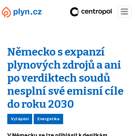
Německo s expanzí
plynových zdrojů a ani
po verdiktech soudů
nesplní své emisní cíle
do roku 2030
Vytápění
Energetika
V Německu se lze přihlásit k desítkám