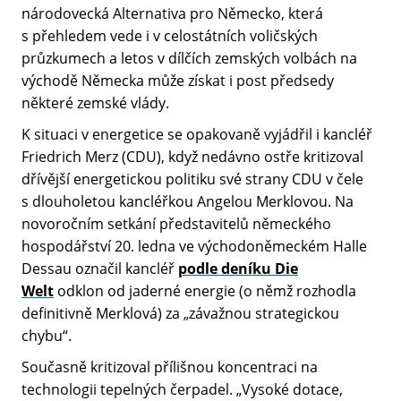
národovecká Alternativa pro Německo, která
s přehledem vede i v celostátních voličských
průzkumech a letos v dílčích zemských volbách na
východě Německa může získat i post předsedy
některé zemské vlády.
K situaci v energetice se opakovaně vyjádřil i kancléř
Friedrich Merz (CDU), když nedávno ostře kritizoval
dřívější energetickou politiku své strany CDU v čele
s dlouholetou kancléřkou Angelou Merklovou. Na
novoročním setkání představitelů německého
hospodářství 20. ledna ve východoněmeckém Halle
Dessau označil kancléř
podle deníku Die
Welt
odklon od jaderné energie (o němž rozhodla
definitivně Merklová) za „závažnou strategickou
chybu“.
Současně kritizoval přílišnou koncentraci na
technologii tepelných čerpadel. „Vysoké dotace,