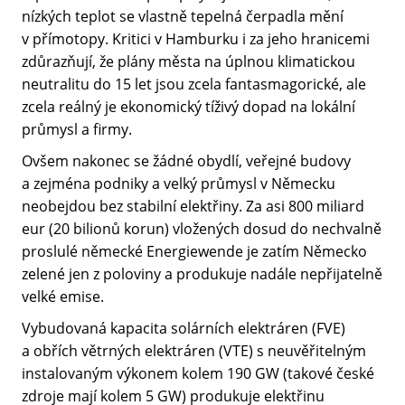
nízkých teplot se vlastně tepelná čerpadla mění
v přímotopy. Kritici v Hamburku i za jeho hranicemi
zdůrazňují, že plány města na úplnou klimatickou
neutralitu do 15 let jsou zcela fantasmagorické, ale
zcela reálný je ekonomický tíživý dopad na lokální
průmysl a firmy.
Ovšem nakonec se žádné obydlí, veřejné budovy
a zejména podniky a velký průmysl v Německu
neobejdou bez stabilní elektřiny. Za asi 800 miliard
eur (20 bilionů korun) vložených dosud do nechvalně
proslulé německé Energiewende je zatím Německo
zelené jen z poloviny a produkuje nadále nepřijatelně
velké emise.
Vybudovaná kapacita solárních elektráren (FVE)
a obřích větrných elektráren (VTE) s neuvěřitelným
instalovaným výkonem kolem 190 GW (takové české
zdroje mají kolem 5 GW) produkuje elektřinu