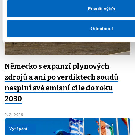
Povolit výběr
Odmítnout
Německo s expanzí plynových
zdrojů a ani po verdiktech soudů
nesplní své emisní cíle do roku
2030
9. 2. 2026
Energetika
Vytápění