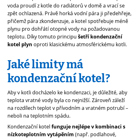
voda proudí z kotle do radiátorů v domě a vrací se
zpět ochlazená. Právě horká vodní pára ji předehřeje,
přičemž pára zkondenzuje, a kotel spotřebuje méně
plynu pro dohřátí otopné vody na požadovanou
teplotu. Díky tomuto principu
šetří kondenzační
kotel plyn
oproti klasickému atmosférickému kotli.
Jaké limity má
kondenzační kotel?
Aby v kotli docházelo ke kondenzaci, je důležité, aby
teplota vratné vody byla co nejnižší. Zároveň záleží
na rozdílech teplot v přívodním a vratném potrubí –⁠
neboli na teplotním spádu.
Kondenzační kotel
funguje nejlépe v kombinaci s
nízkoteplotním vytápěním
(např. podlahové,