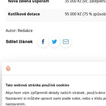
Nová zelená úsporám
35 000 Kč (vč. zateplení
Kotlíkové dotace
95 000 Kč (75 % způsob
Autor: Redakce
Sdílet článek
Nejnovější články
Tato webová stránka používá cookies
Abychom vám zpříjemnili detaily našich stránek, používáme
Nastavení si můžete upravit sami podle sebe, nebo v klidu
nastavením.
Energetika
Vytápění