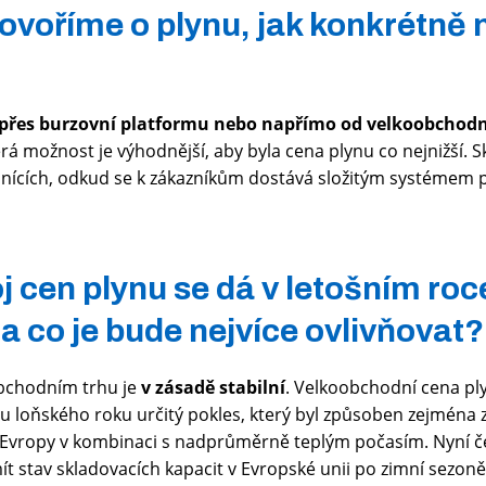
ovoříme o plynu, jak konkrétně
přes burzovní platformu nebo napřímo od velkoobchod
rá možnost je výhodnější, aby byla cena plynu co nejnižší. 
ících, odkud se k zákazníkům dostává složitým systémem p
j cen plynu se dá v letošním roc
a co je bude nejvíce ovlivňovat?
obchodním trhu je
v zásadě stabilní
. Velkoobchodní cena p
u loňského roku určitý pokles, který byl způsoben zejména
Evropy v kombinaci s nadprůměrně teplým počasím. Nyní ček
t stav skladovacích kapacit v Evropské unii po zimní sezoně