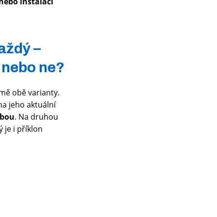
nebo instalací
každý –
, nebo ne?
mě obě varianty.
na jeho aktuální
lbou
. Na druhou
 je i příklon