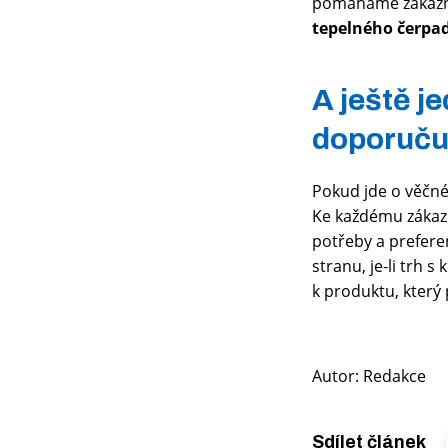
pomáháme zákazní
tepelného čerpa
A ještě j
doporučuj
Pokud jde o věčné
Ke každému zákazn
potřeby a prefere
stranu, je-li trh s
k produktu, který
Autor: Redakce
Sdílet článek