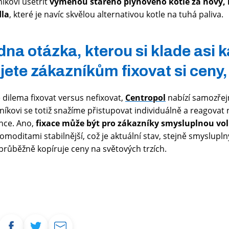
kovi ušetřit
výměnou starého plynového kotle za nový, 
dla
, které je navíc skvělou alternativou kotle na tuhá paliva.
edna otázka, kterou si klade asi 
ete zákazníkům fixovat si ceny
 dilema fixovat versus nefixovat,
Centropol
nabízí samozřej
íkovi se totiž snažíme přistupovat individuálně a reagovat 
nce. Ano,
fixace může být pro zákazníky smysluplnou vo
 komoditami stabilnější, což je aktuální stav, stejně smysluplný
 průběžně kopíruje ceny na světových trzích.