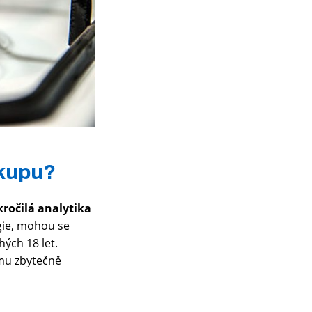
ákupu?
kročilá analytika
ogie, mohou se
ých 18 let.
mu zbytečně