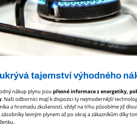
 ukrývá tajemství výhodného n
odný nákup plynu jsou
přesné informace z energetiky, po
y
. Naši odborníci mají k dispozici ty nejmodernější technol
dníka a hromadu zkušeností, vždyť na trhu působíme již dlouh
zásobníky levným plynem až po okraj a zákazníkům díky to
ženku.