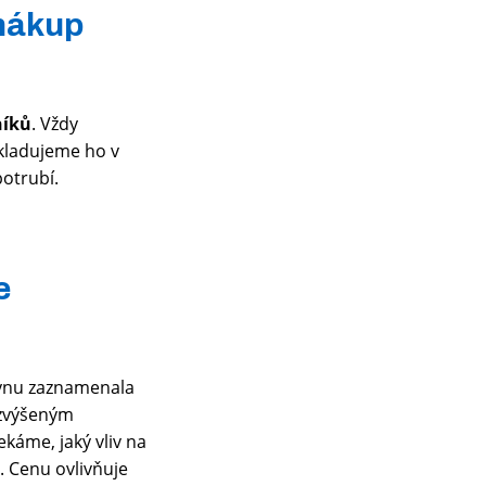
 nákup
níků
. Vždy
Skladujeme ho v
otrubí.
e
lynu zaznamenala
 zvýšeným
áme, jaký vliv na
. Cenu ovlivňuje