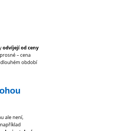
ny
odvíjejí od ceny
úprosné – cena
Po dlouhém období
mohou
u ale není,
 například