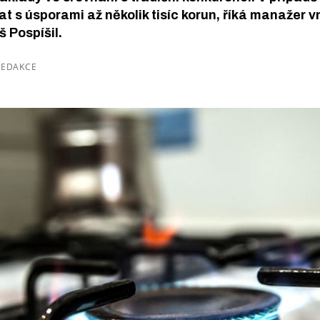
at s úsporami až několik tisíc korun, říká manažer 
š Pospíšil.
 REDAKCE