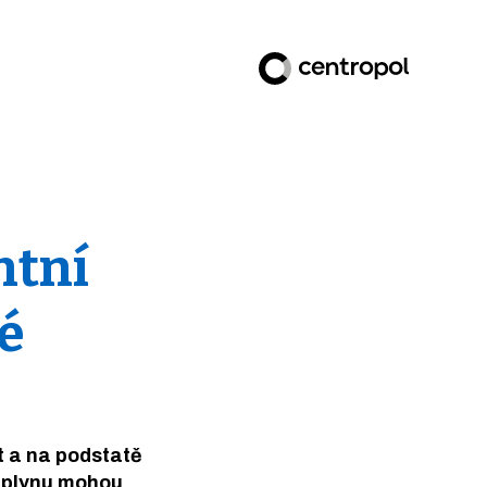
ntní
é
t a na podstatě
ě plynu mohou