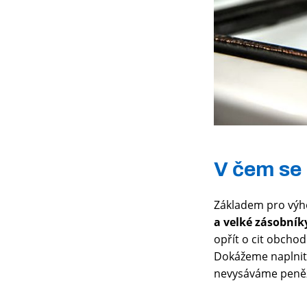
V čem se
Základem pro výh
a velké zásobník
opřít o cit obcho
Dokážeme naplnit 
nevysáváme peně