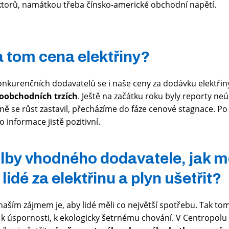
ktorů, namátkou třeba čínsko-americké obchodní napětí.
na tom cena elektřiny?
nkurenčních dodavatelů se i naše ceny za dodávku elektři
koobchodních trzích
. Ještě na začátku roku byly reporty ne
álně se růst zastavil, přecházíme do fáze cenové stagnace. 
o informace jistě pozitivní.
lby vhodného dodavatele, jak 
lidé za elektřinu a plyn ušetřit?
 naším zájmem je, aby lidé měli co největší spotřebu. Tak tom
k úspornosti, k ekologicky šetrnému chování. V Centropolu