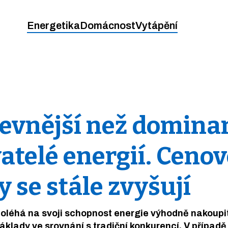
Energetika
Domácnost
Vytápění
levnější než domina
atelé energií. Cenov
y se stále zvyšují
poléhá na svoji schopnost energie výhodně nakoupi
náklady ve srovnání s tradiční konkurencí. V případ