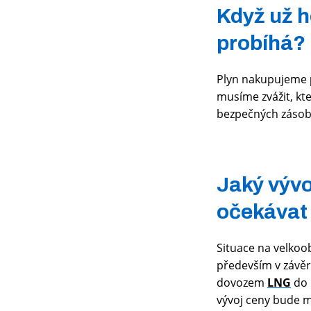
Když už h
probíhá?
Plyn nakupujeme
musíme zvážit, kte
bezpečných zásobn
Jaký vývo
očekávat 
Situace na velko
především v závěr
dovozem
LNG
do 
vývoj ceny bude mí