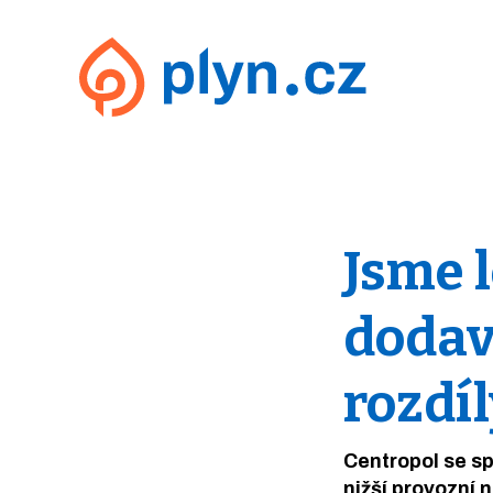
Jsme 
dodav
rozdíl
Centropol se s
nižší provozní 